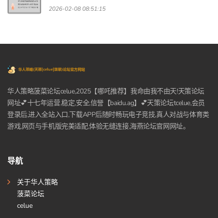
2026-02-08 08:51:15
华人策略菠菜论坛celue,2025【哪吒推荐】我命由我不由天!天策论坛
网址💕十七年运营,稳定,安全,信誉【baidu.ag】💕天策论坛tcelue,会员
登录后,进入全站入口,下载APP后随时畅玩电子竞技,真人对战与体育类
游戏,网页与手机版完美适配,体验无缝连接,海燕论坛官网网址。
导航
关于华人策略
菠菜论坛
celue